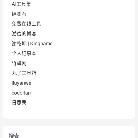
AI工具集
绊脚石
免费在线工具
潜蛰的博客
谢乾坤 | Kingname
个人记事本
竹磬网
丸子工具箱
liuyanwei
coderfan
日思录
搜索